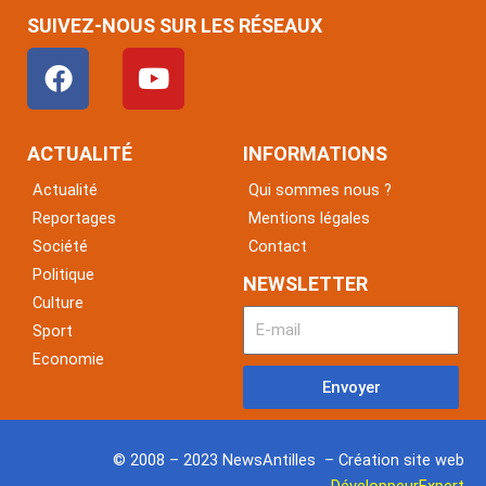
SUIVEZ-NOUS SUR LES RÉSEAUX
F
Y
a
o
c
u
e
t
ACTUALITÉ
INFORMATIONS
b
u
Actualité
Qui sommes nous ?
o
b
Reportages
Mentions légales
o
e
Société
Contact
k
Politique
NEWSLETTER
Culture
Sport
Economie
Envoyer
© 2008 – 2023 NewsAntilles – Création site web