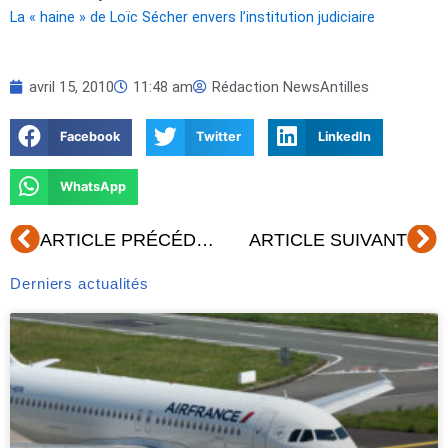
La « haine » de Loïc Sécher envers l’institution judiciaire
avril 15, 2010
11:48 am
Rédaction NewsAntilles
Facebook
Twitter
LinkedIn
WhatsApp
Précédent
Su
ARTICLE PRÉCÉDENT
ARTICLE SUIVANT
Derniers actualités