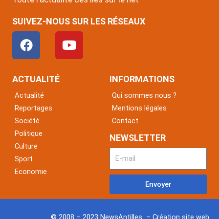
SUIVEZ-NOUS SUR LES RÉSEAUX
F
Y
a
o
c
u
e
t
ACTUALITÉ
INFORMATIONS
b
u
Actualité
Qui sommes nous ?
o
b
Reportages
Mentions légales
o
e
Société
Contact
k
Politique
NEWSLETTER
Culture
Sport
Economie
Envoyer
© 2008 – 2023 NewsAntilles – Création site web