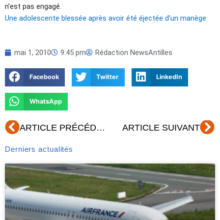
n’est pas engagé.
Une adolescente blessée après avoir été éjectée d’un manège
mai 1, 2010
9:45 pm
Rédaction NewsAntilles
Facebook
Twitter
LinkedIn
WhatsApp
Précédent
Su
ARTICLE PRÉCÉDENT
ARTICLE SUIVANT
Derniers actualités