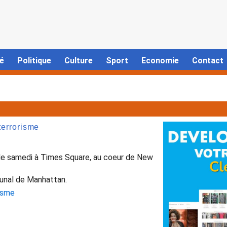
é
Politique
Culture
Sport
Economie
Contact
terrorisme
de samedi à Times Square, au coeur de New
bunal de Manhattan.
risme