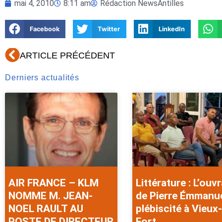
mai 4, 2010
8:11 am
Rédaction NewsAntilles
Facebook
Twitter
LinkedIn
Précédent
ARTICLE PRÉCÉDENT
Derniers actualités
AIR FRANCE – KLM
Littérature : L’ouv
NOMME M. JEAN-
de Pierre Émmanu
NOEL RAULT AU
plébiscité à Vieux-
POSTE DE DIRECTEUR
Fort .