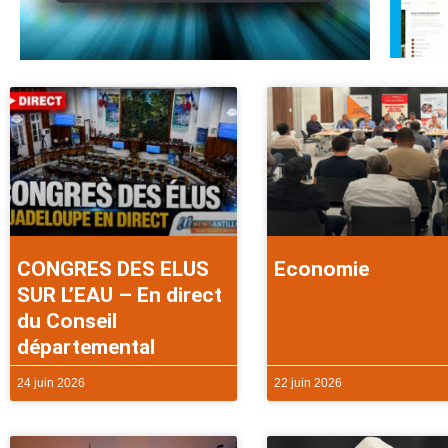
CONGRES DES ELUS
Economie
SUR L’EAU – En direct
du Conseil
départemental
24 juin 2026
22 juin 2026