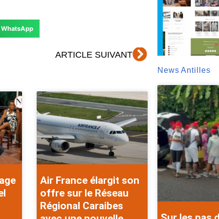
WhatsApp
Suivant
ARTICLE SUIVANT
News Antilles
rage
Air France élargit son
el
offre sur le Réseau
Régional Caraibes
Sur les pas 
avec une nouvelle