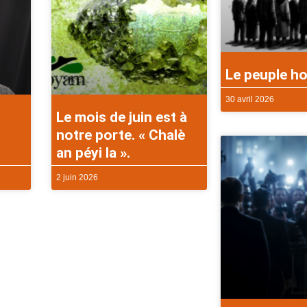
Le peuple ho
30 avril 2026
Le mois de juin est à
notre porte. « Chalè
an péyi la ».
2 juin 2026