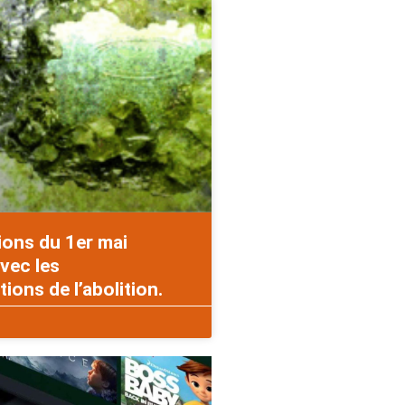
ions du 1er mai
vec les
ons de l’abolition.