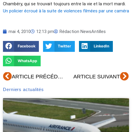
Chambéry, qui se trouvait toujours entre la vie et la mort mardi.
Un policier écroué à la suite de violences filmées par une caméra
mai 4, 2010
12:13 pm
Rédaction NewsAntilles
Facebook
Twitter
LinkedIn
WhatsApp
Précédent
Su
ARTICLE PRÉCÉDENT
ARTICLE SUIVANT
Derniers actualités