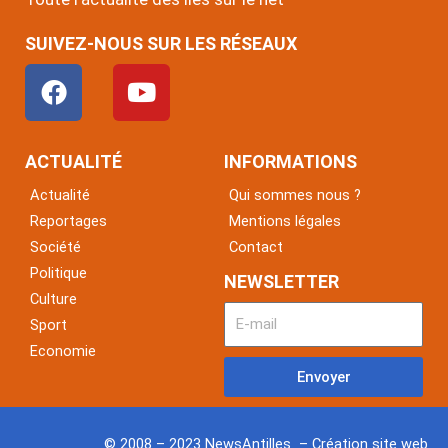
SUIVEZ-NOUS SUR LES RÉSEAUX
F
Y
a
o
c
u
e
t
ACTUALITÉ
INFORMATIONS
b
u
Actualité
Qui sommes nous ?
o
b
Reportages
Mentions légales
o
e
Société
Contact
k
Politique
NEWSLETTER
Culture
Sport
Economie
Envoyer
© 2008 – 2023 NewsAntilles – Création site web