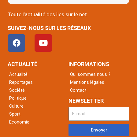
Toute l’actualité des îles sur le net
SUIVEZ-NOUS SUR LES RÉSEAUX
F
Y
a
o
c
u
e
t
ACTUALITÉ
INFORMATIONS
b
u
Actualité
Qui sommes nous ?
o
b
Reportages
Mentions légales
o
e
Société
Contact
k
Politique
NEWSLETTER
Culture
Sport
Economie
Envoyer