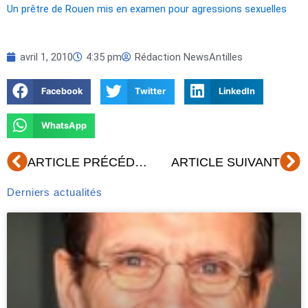
Un prêtre de Rouen mis en examen pour agressions sexuelles
avril 1, 2010
4:35 pm
Rédaction NewsAntilles
Facebook
Twitter
LinkedIn
WhatsApp
Précédent
Su
ARTICLE PRÉCÉDENT
ARTICLE SUIVANT
Derniers actualités