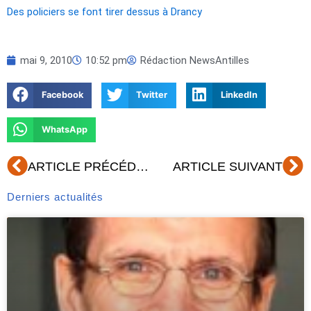
Des policiers se font tirer dessus à Drancy
mai 9, 2010
10:52 pm
Rédaction NewsAntilles
Facebook
Twitter
LinkedIn
WhatsApp
Précédent
Su
ARTICLE PRÉCÉDENT
ARTICLE SUIVANT
Derniers actualités