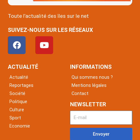
Toute l’actualité des îles sur le net
SUIVEZ-NOUS SUR LES RÉSEAUX
F
Y
a
o
c
u
e
t
ACTUALITÉ
INFORMATIONS
b
u
Actualité
Qui sommes nous ?
o
b
Reportages
Mentions légales
o
e
Société
Contact
k
Politique
NEWSLETTER
Culture
Sport
Economie
Envoyer