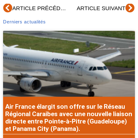
Précédent
Su
ARTICLE PRÉCÉDENT
ARTICLE SUIVANT
Derniers actualités
Air France élargit son offre sur le Réseau
Régional Caraibes avec une nouvelle liaison
directe entre Pointe-à-Pitre (Guadeloupe)
et Panama City (Panama).