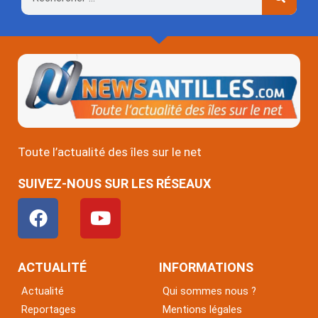
Toute l’actualité des îles sur le net
SUIVEZ-NOUS SUR LES RÉSEAUX
F
Y
a
o
c
u
e
t
ACTUALITÉ
INFORMATIONS
b
u
Actualité
Qui sommes nous ?
o
b
Reportages
Mentions légales
o
e