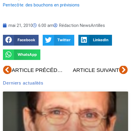
Pentecôte: des bouchons en prévisions
mai 21, 2010
6:00 am
Rédaction NewsAntilles
Facebook
Twitter
LinkedIn
WhatsApp
Précédent
Su
ARTICLE PRÉCÉDENT
ARTICLE SUIVANT
Derniers actualités