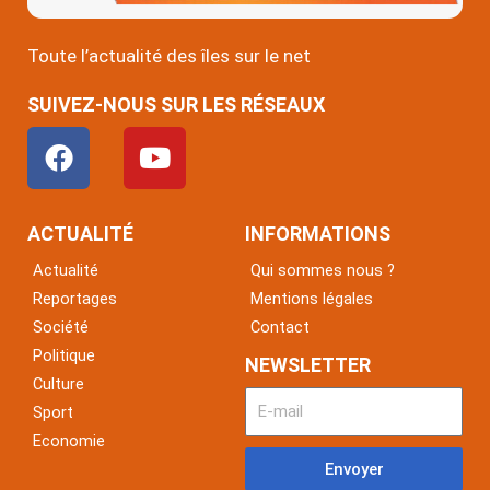
Toute l’actualité des îles sur le net
SUIVEZ-NOUS SUR LES RÉSEAUX
F
Y
a
o
c
u
e
t
ACTUALITÉ
INFORMATIONS
b
u
Actualité
Qui sommes nous ?
o
b
Reportages
Mentions légales
o
e
Société
Contact
k
Politique
NEWSLETTER
Culture
Sport
Economie
Envoyer