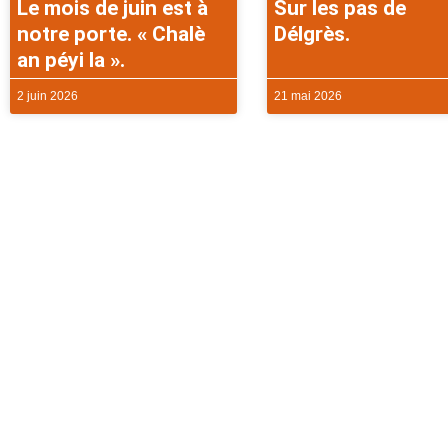
Le mois de juin est à
Sur les pas de
notre porte. « Chalè
Délgrès.
an péyi la ».
2 juin 2026
21 mai 2026