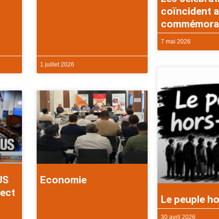
coïncident a
commémorati
7 mai 2026
1 juillet 2026
US
Economie
rect
Le peuple ho
30 avril 2026