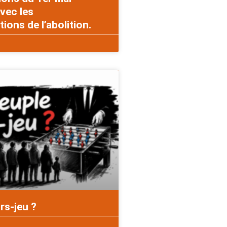
vec les
ons de l’abolition.
rs-jeu ?