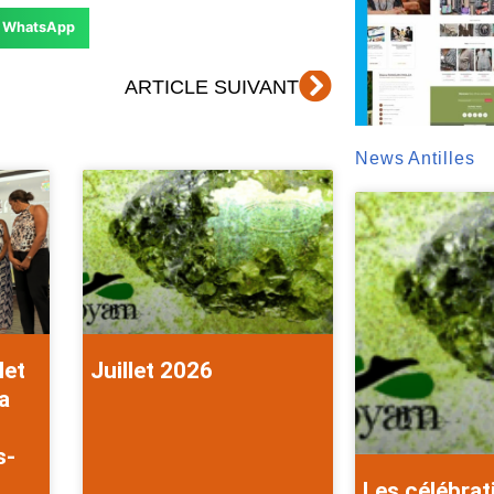
WhatsApp
Suivant
ARTICLE SUIVANT
News Antilles
let
Juillet 2026
a
s-
Les célébrat