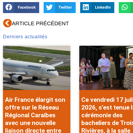
Facebook
Twitter
LinkedIn
Précédent
ARTICLE PRÉCÉDENT
Derniers actualités
Air France élargit son
Ce vendredi 17 juil
offre sur le Réseau
2026, s’est tenue l
Régional Caraibes
cérémonie des
avec une nouvelle
bacheliers de Troi
liaison directe entre
Rivières, à la salle