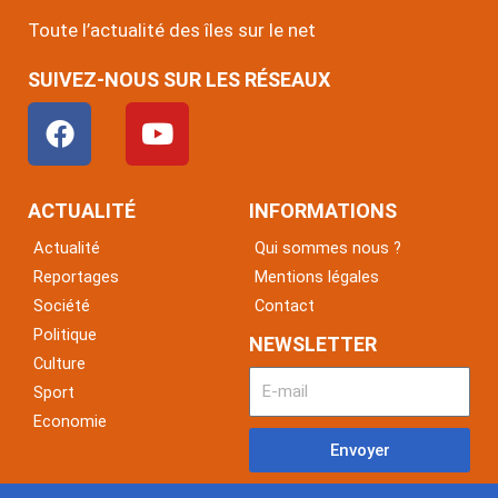
Toute l’actualité des îles sur le net
SUIVEZ-NOUS SUR LES RÉSEAUX
F
Y
a
o
c
u
e
t
ACTUALITÉ
INFORMATIONS
b
u
Actualité
Qui sommes nous ?
o
b
Reportages
Mentions légales
o
e
Société
Contact
k
Politique
NEWSLETTER
Culture
Sport
Economie
Envoyer