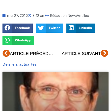
mai 27, 2010
8:42 am
Rédaction NewsAntilles
Facebook
Twitter
LinkedIn
WhatsApp
Précédent
Su
ARTICLE PRÉCÉDENT
ARTICLE SUIVANT
Derniers actualités