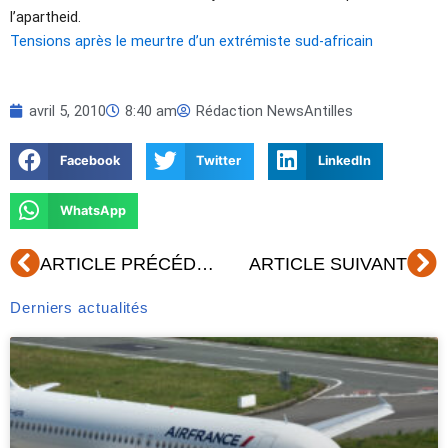
l’apartheid.
Tensions après le meurtre d’un extrémiste sud-africain
avril 5, 2010
8:40 am
Rédaction NewsAntilles
Facebook
Twitter
LinkedIn
WhatsApp
Précédent
Su
ARTICLE PRÉCÉDENT
ARTICLE SUIVANT
Derniers actualités