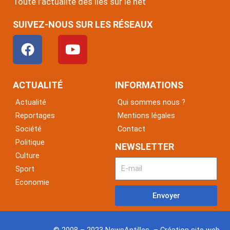
Toute l’actualité des îles sur le net
SUIVEZ-NOUS SUR LES RÉSEAUX
F
Y
a
o
c
u
e
t
ACTUALITÉ
INFORMATIONS
b
u
Actualité
Qui sommes nous ?
o
b
Reportages
Mentions légales
o
e
Société
Contact
k
Politique
NEWSLETTER
Culture
Sport
Economie
Envoyer