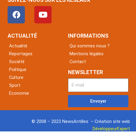
F
Y
a
o
c
u
e
t
ACTUALITÉ
INFORMATIONS
b
u
Actualité
Qui sommes nous ?
o
b
Reportages
Mentions légales
o
e
Société
Contact
k
Politique
NEWSLETTER
Culture
Sport
Economie
Envoyer
© 2008 – 2023 NewsAntilles – Création site web
DéveloppeurExpert