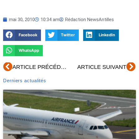
mai 30, 2010
10:34 am
Rédaction NewsAntilles
Facebook
Twitter
LinkedIn
WhatsApp
Précédent
Su
ARTICLE PRÉCÉDENT
ARTICLE SUIVANT
Derniers actualités