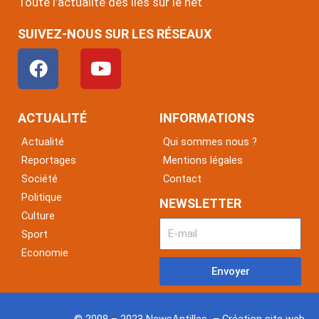
Toute l’actualité des îles sur le net
SUIVEZ-NOUS SUR LES RÉSEAUX
F
Y
a
o
c
u
e
t
ACTUALITÉ
INFORMATIONS
b
u
Actualité
Qui sommes nous ?
o
b
Reportages
Mentions légales
o
e
Société
Contact
k
Politique
NEWSLETTER
Culture
Sport
Economie
Envoyer