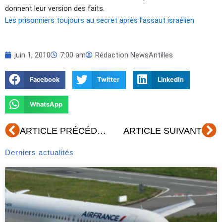
donnent leur version des faits.
Les prisonniers toujours au secret après l’assaut israélien
juin 1, 2010
7:00 am
Rédaction NewsAntilles
Facebook
Twitter
LinkedIn
WhatsApp
Précédent
Su
ARTICLE PRÉCÉDENT
ARTICLE SUIVANT
Derniers actualités