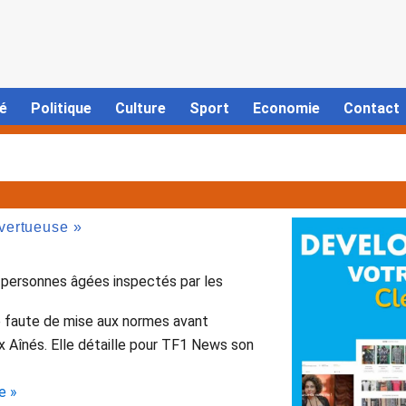
é
Politique
Culture
Sport
Economie
Contact
vertueuse »
personnes âgées inspectés par les
e faute de mise aux normes avant
x Aînés. Elle détaille pour TF1 News son
e »