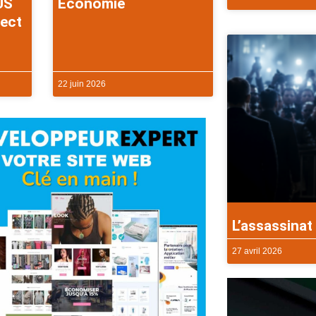
US
Economie
rect
22 juin 2026
L’assassinat 
27 avril 2026