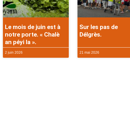
Le mois de juin est à
Sur les pas de
notre porte. « Chalè
Délgrès.
an péyi la ».
2 juin 2026
21 mai 2026