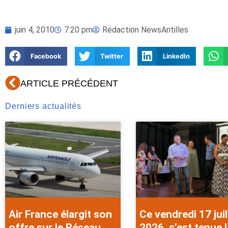
juin 4, 2010
7:20 pm
Rédaction NewsAntilles
Facebook
Twitter
LinkedIn
Précédent
ARTICLE PRÉCÉDENT
Derniers actualités
Air France élargit son
Ce vendredi 17 juil
offre sur le Réseau
2026, s’est tenue l