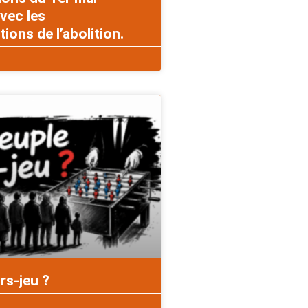
vec les
ons de l’abolition.
rs-jeu ?