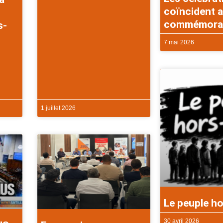
coïncident a
commémorati
s-
7 mai 2026
1 juillet 2026
Le peuple ho
30 avril 2026