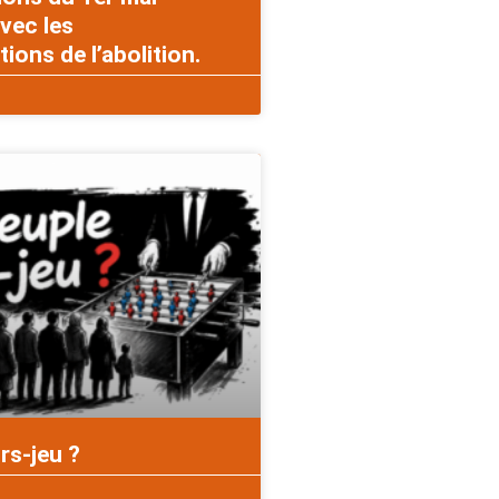
vec les
ons de l’abolition.
rs-jeu ?