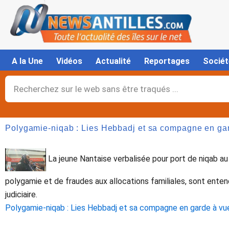
Aller
au
contenu
A la Une
Vidéos
Actualité
Reportages
Sociét
Rechercher
Polygamie-niqab : Lies Hebbadj et sa compagne en ga
La jeune Nantaise verbalisée pour port de niqab au
polygamie et de fraudes aux allocations familiales, sont entend
judiciaire.
Polygamie-niqab : Lies Hebbadj et sa compagne en garde à vu