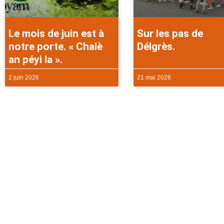
Le mois de juin est à
Sur les pas de
notre porte. « Chalè
Délgrès.
an péyi la ».
2 juin 2026
21 mai 2026