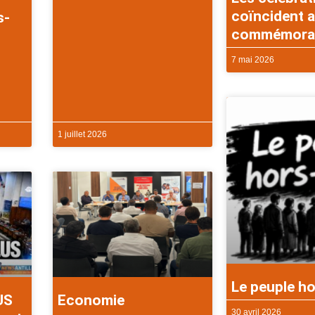
coïncident a
s-
commémorati
7 mai 2026
1 juillet 2026
Le peuple ho
US
Economie
30 avril 2026