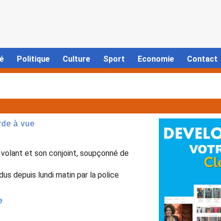
é
Politique
Culture
Sport
Economie
Contact
rde à vue
 volant et son conjoint, soupçonné de
us depuis lundi matin par la police
e