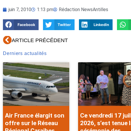
juin 7, 2010
1:13 pm
Rédaction NewsAntilles
Facebook
Twitter
LinkedIn
Précédent
ARTICLE PRÉCÉDENT
Derniers actualités
Air France élargit son
Ce vendredi 17 juil
offre sur le Réseau
2026, s’est tenue l
Régional Caraibes
cérémonie des