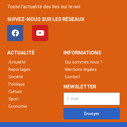
Toute l’actualité des îles sur le net
SUIVEZ-NOUS SUR LES RÉSEAUX
F
Y
a
o
c
u
e
t
ACTUALITÉ
INFORMATIONS
b
u
Actualité
Qui sommes nous ?
o
b
Reportages
Mentions légales
o
e
Société
Contact
k
Politique
NEWSLETTER
Culture
Sport
Economie
Envoyer