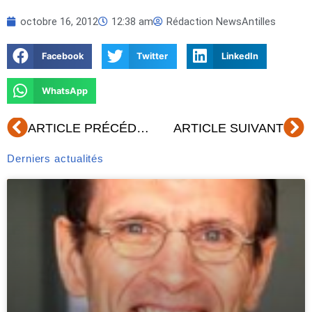
octobre 16, 2012
12:38 am
Rédaction NewsAntilles
Facebook
Twitter
LinkedIn
WhatsApp
Précédent
Su
ARTICLE PRÉCÉDENT
ARTICLE SUIVANT
Derniers actualités