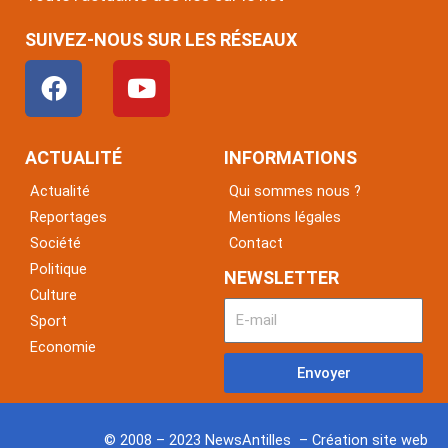
SUIVEZ-NOUS SUR LES RÉSEAUX
F
Y
a
o
c
u
e
t
ACTUALITÉ
INFORMATIONS
b
u
Actualité
Qui sommes nous ?
o
b
Reportages
Mentions légales
o
e
Société
Contact
k
Politique
NEWSLETTER
Culture
Sport
Economie
Envoyer
© 2008 – 2023 NewsAntilles – Création site web