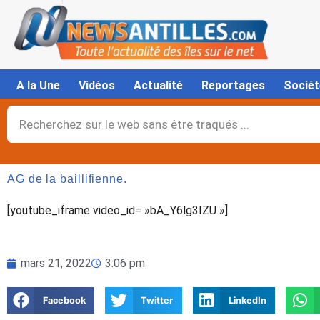
Aller
au
contenu
A la Une
Vidéos
Actualité
Reportages
Sociét
Rechercher
AG de la baillifienne.
[youtube_iframe video_id= »bA_Y6lg3IZU »]
mars 21, 2022
3:06 pm
Facebook
Twitter
LinkedIn