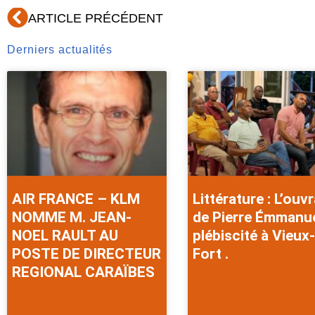
Précédent
ARTICLE PRÉCÉDENT
Derniers actualités
AIR FRANCE – KLM
Littérature : L’ouv
NOMME M. JEAN-
de Pierre Émmanu
NOEL RAULT AU
plébiscité à Vieux-
POSTE DE DIRECTEUR
Fort .
REGIONAL CARAÏBES