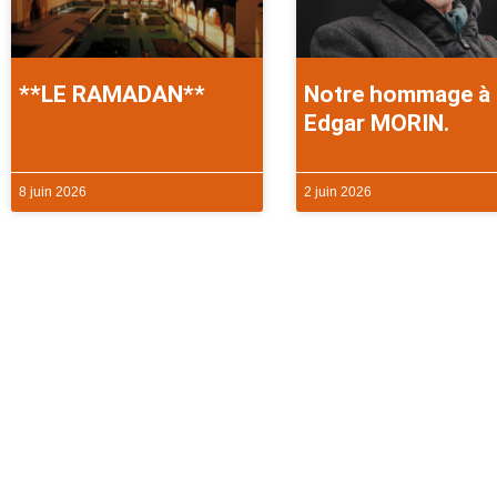
**LE RAMADAN**
Notre hommage à
Edgar MORIN.
8 juin 2026
2 juin 2026