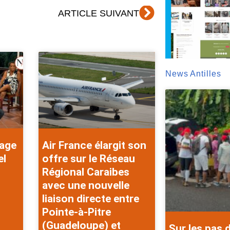
Suivant
ARTICLE SUIVANT
News Antilles
rage
Air France élargit son
el
offre sur le Réseau
Régional Caraibes
avec une nouvelle
liaison directe entre
Pointe-à-Pitre
(Guadeloupe) et
Sur les pas 