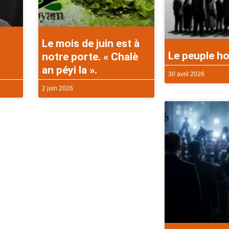
Le mois de juin est à
Le peuple ho
notre porte. « Chalè
an péyi la ».
30 avril 2026
2 juin 2026