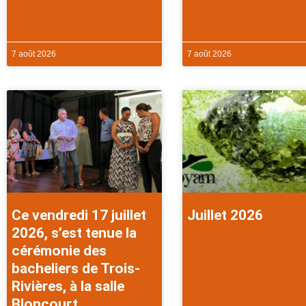
7 août 2026
7 août 2026
Ce vendredi 17 juillet
Juillet 2026
2026, s’est tenue la
cérémonie des
bacheliers de Trois-
Rivières, à la salle
Bloncourt