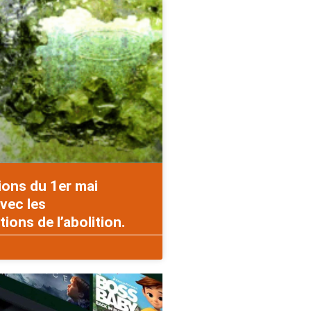
ions du 1er mai
vec les
ons de l’abolition.