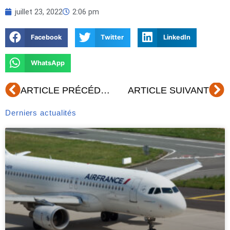
juillet 23, 2022
2:06 pm
Facebook
Twitter
LinkedIn
WhatsApp
Précédent
Su
ARTICLE PRÉCÉDENT
ARTICLE SUIVANT
Derniers actualités