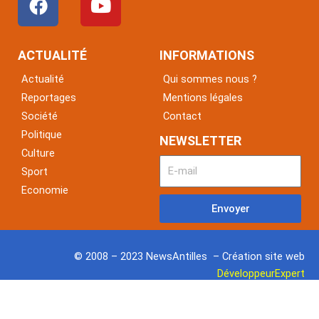
a
o
c
u
e
t
ACTUALITÉ
INFORMATIONS
b
u
Actualité
Qui sommes nous ?
o
b
Reportages
Mentions légales
o
e
Société
Contact
k
Politique
NEWSLETTER
Culture
Sport
Economie
Envoyer
© 2008 – 2023 NewsAntilles – Création site web
DéveloppeurExpert