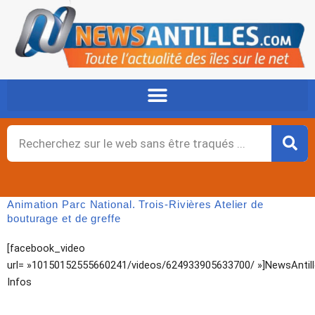
Aller
au
contenu
Rechercher
Animation Parc National. Trois-Rivières Atelier de
bouturage et de greffe
[facebook_video
url= »10150152555660241/videos/624933905633700/ »]NewsAntil
Infos