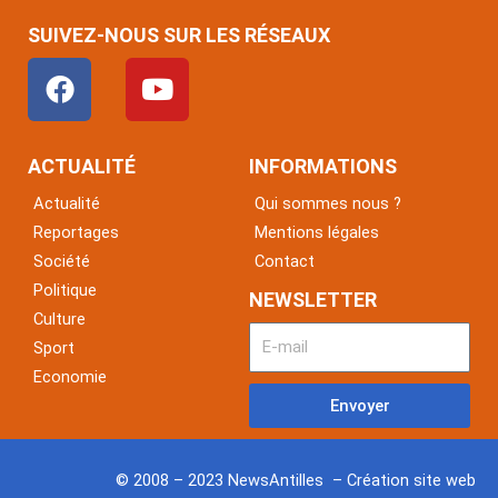
SUIVEZ-NOUS SUR LES RÉSEAUX
F
Y
a
o
c
u
e
t
ACTUALITÉ
INFORMATIONS
b
u
Actualité
Qui sommes nous ?
o
b
Reportages
Mentions légales
o
e
Société
Contact
k
Politique
NEWSLETTER
Culture
Sport
Economie
Envoyer
© 2008 – 2023 NewsAntilles – Création site web