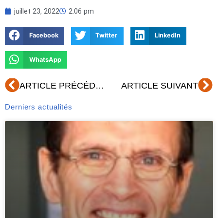
juillet 23, 2022
2:06 pm
Facebook
Twitter
LinkedIn
WhatsApp
Précédent
Su
ARTICLE PRÉCÉDENT
ARTICLE SUIVANT
Derniers actualités