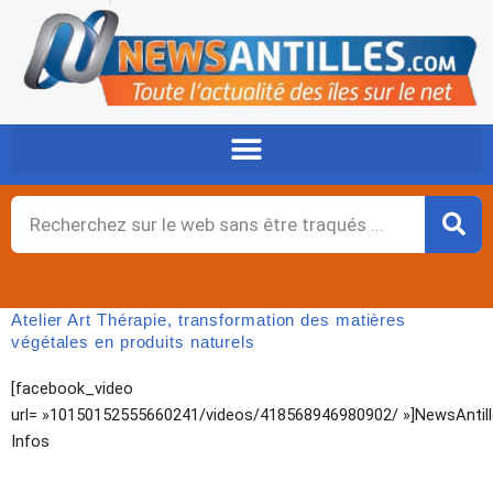
Aller
au
contenu
Rechercher
Atelier Art Thérapie, transformation des matières
végétales en produits naturels
[facebook_video
url= »10150152555660241/videos/418568946980902/ »]NewsAntil
Infos