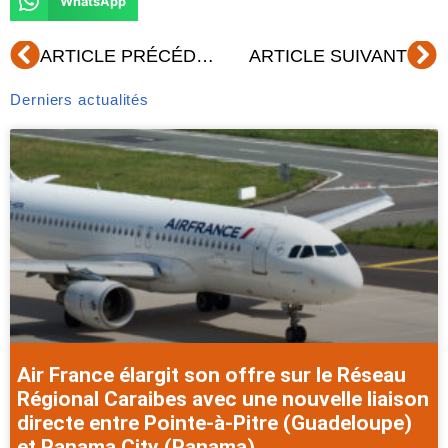
WhatsApp
Précédent
Su
ARTICLE PRÉCÉDENT
ARTICLE SUIVANT
Derniers actualités
Air France élargit son offre sur le Réseau
Régional Caraibes avec une nouvelle liaison
directe entre Pointe-à-Pitre (Guadeloupe)
et Panama City (Panama).