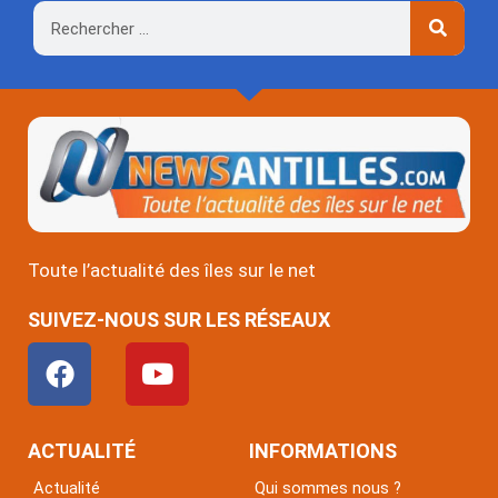
Rechercher
Toute l’actualité des îles sur le net
SUIVEZ-NOUS SUR LES RÉSEAUX
F
Y
a
o
c
u
e
t
ACTUALITÉ
INFORMATIONS
b
u
Actualité
Qui sommes nous ?