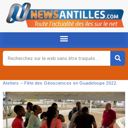
Aller
au
contenu
Rechercher
Ateliers – Fête des Géosciences en Guadeloupe 2022.
Page
,
Page