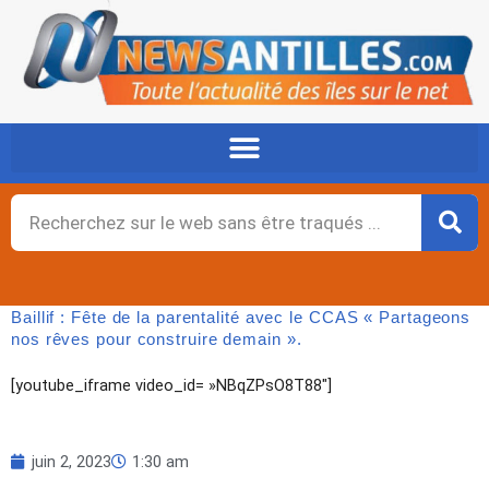
Aller
au
contenu
Rechercher
Baillif : Fête de la parentalité avec le CCAS « Partageons
nos rêves pour construire demain ».
[youtube_iframe video_id= »NBqZPsO8T88″]
juin 2, 2023
1:30 am