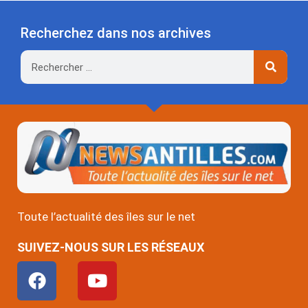
Recherchez dans nos archives
Rechercher
Toute l’actualité des îles sur le net
SUIVEZ-NOUS SUR LES RÉSEAUX
F
Y
a
o
c
u