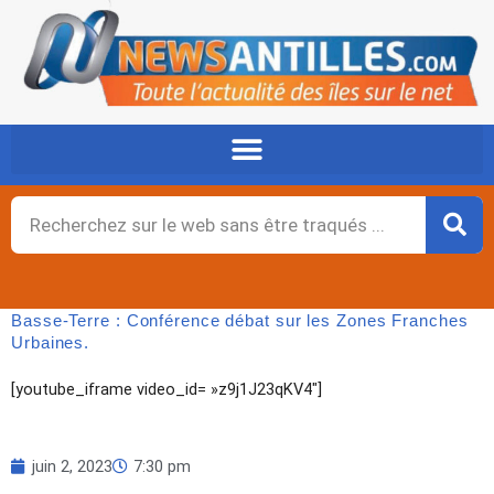
Aller
au
contenu
Rechercher
Basse-Terre : Conférence débat sur les Zones Franches
Urbaines.
[youtube_iframe video_id= »z9j1J23qKV4″]
juin 2, 2023
7:30 pm