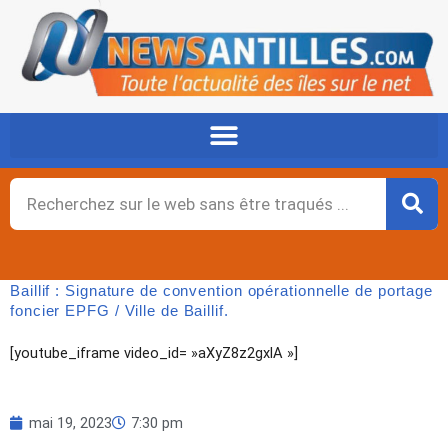
Aller
au
contenu
Rechercher
Baillif : Signature de convention opérationnelle de portage
foncier EPFG / Ville de Baillif.
[youtube_iframe video_id= »aXyZ8z2gxlA »]
mai 19, 2023
7:30 pm