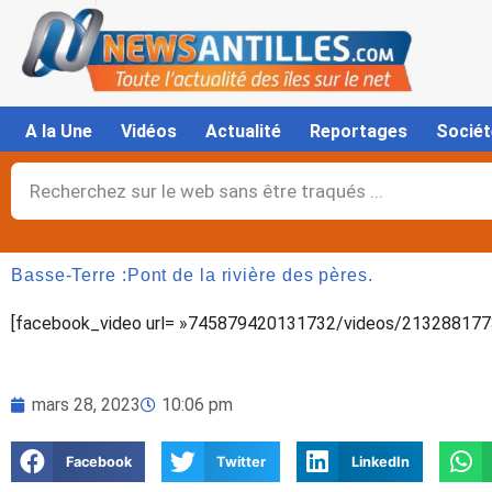
Aller
au
contenu
A la Une
Vidéos
Actualité
Reportages
Sociét
Rechercher
Basse-Terre :Pont de la rivière des pères.
[facebook_video url= »745879420131732/videos/2132881773
mars 28, 2023
10:06 pm
Facebook
Twitter
LinkedIn