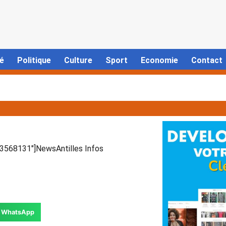
é
Politique
Culture
Sport
Economie
Contact
568131″]NewsAntilles Infos
WhatsApp