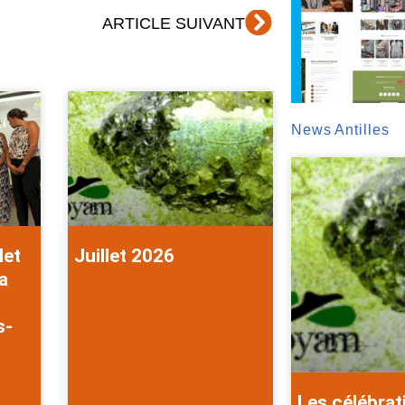
Suivant
ARTICLE SUIVANT
News Antilles
let
Juillet 2026
a
s-
Les célébrat