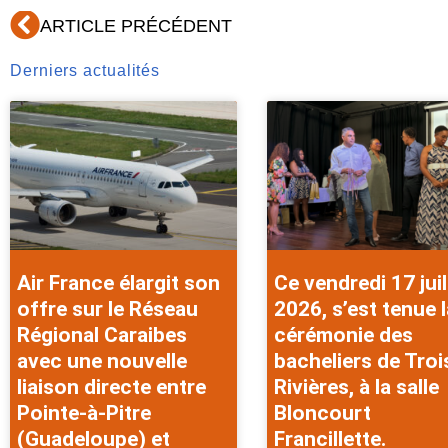
Précédent
ARTICLE PRÉCÉDENT
Derniers actualités
Air France élargit son
Ce vendredi 17 juil
offre sur le Réseau
2026, s’est tenue l
Régional Caraibes
cérémonie des
avec une nouvelle
bacheliers de Troi
liaison directe entre
Rivières, à la salle
Pointe-à-Pitre
Bloncourt
(Guadeloupe) et
Francillette.