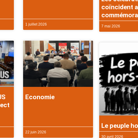
coïncident a
commémorati
1 juillet 2026
7 mai 2026
US
Economie
rect
Le peuple ho
22 juin 2026
30 avril 2026