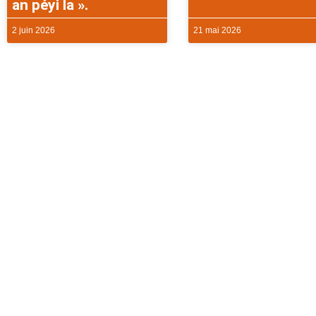
an péyi la ».
2 juin 2026
21 mai 2026