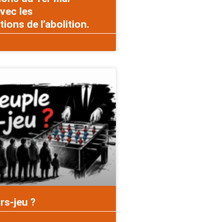
vec les
ons de l’abolition.
rs-jeu ?