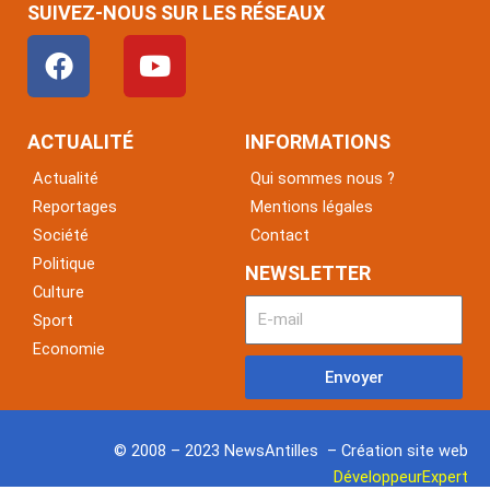
SUIVEZ-NOUS SUR LES RÉSEAUX
F
Y
a
o
c
u
e
t
ACTUALITÉ
INFORMATIONS
b
u
Actualité
Qui sommes nous ?
o
b
Reportages
Mentions légales
o
e
Société
Contact
k
Politique
NEWSLETTER
Culture
Sport
Economie
Envoyer
© 2008 – 2023 NewsAntilles – Création site web
DéveloppeurExpert