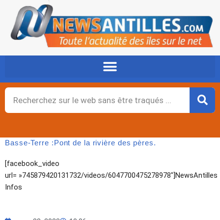
Aller
au
contenu
Rechercher
Basse-Terre :Pont de la rivière des pères.
[facebook_video
url= »745879420131732/videos/6047700475278978″]NewsAntilles
Infos