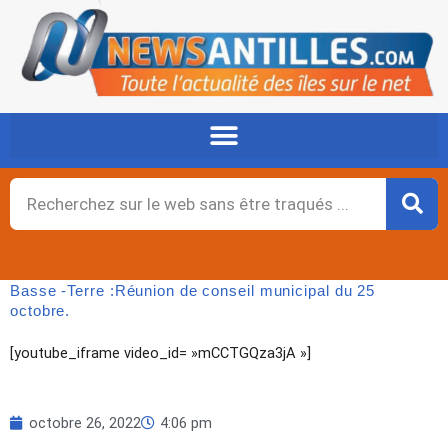
Aller
au
contenu
Rechercher
Basse -Terre :Réunion de conseil municipal du 25
octobre.
[youtube_iframe video_id= »mCCTGQza3jA »]
octobre 26, 2022
4:06 pm