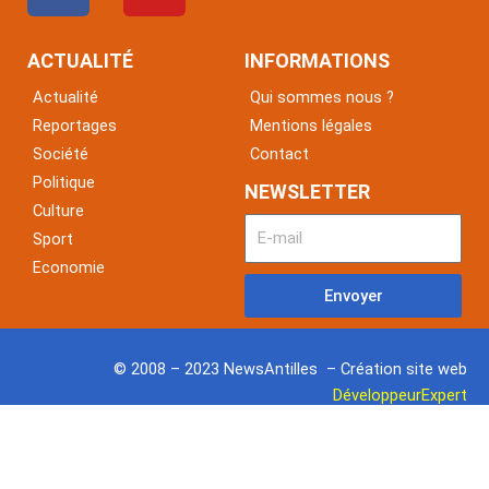
c
u
e
t
ACTUALITÉ
INFORMATIONS
b
u
Actualité
Qui sommes nous ?
o
b
Reportages
Mentions légales
o
e
Société
Contact
k
Politique
NEWSLETTER
Culture
Sport
Economie
Envoyer
© 2008 – 2023 NewsAntilles – Création site web
DéveloppeurExpert