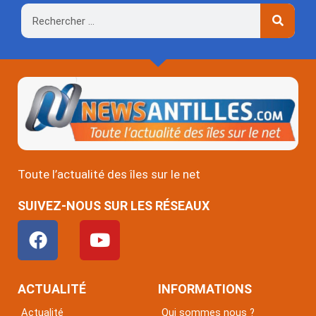
Rechercher
Toute l’actualité des îles sur le net
SUIVEZ-NOUS SUR LES RÉSEAUX
F
Y
a
o
c
u
e
t
ACTUALITÉ
INFORMATIONS
b
u
Actualité
Qui sommes nous ?