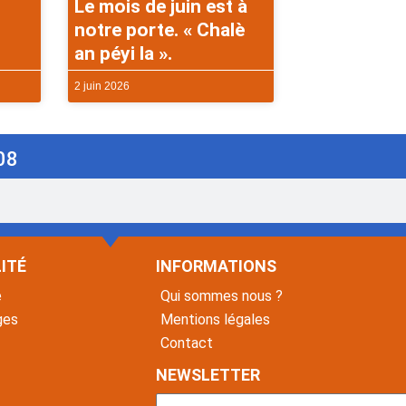
Le mois de juin est à
notre porte. « Chalè
an péyi la ».
2 juin 2026
08
ITÉ
INFORMATIONS
é
Qui sommes nous ?
ges
Mentions légales
Contact
NEWSLETTER