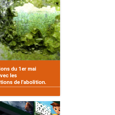
ions du 1er mai
vec les
ons de l’abolition.