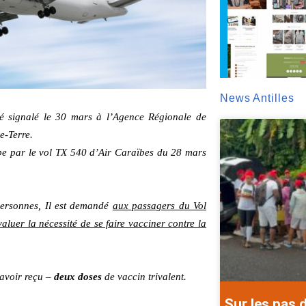
News Antilles
é signalé le
30
mars à l’Agence Régionale de
e-Terre.
pe par le vol TX
540
d’Air Caraïbes du
28
mars
 personnes, Il est demandé
aux passagers du Vol
luer la nécessité de se faire vacciner contre la
 avoir reçu –
deux doses
de vaccin trivalent.
Sur les pas 