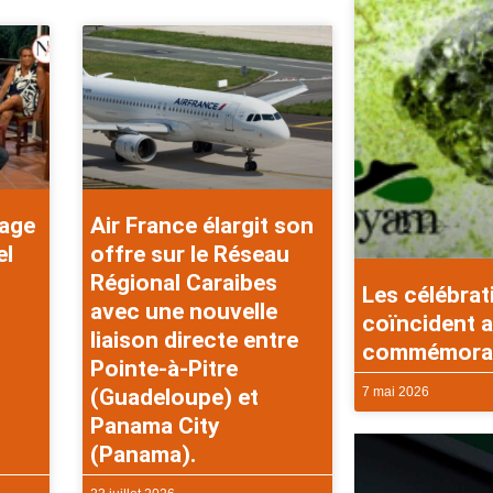
rage
Air France élargit son
el
offre sur le Réseau
Régional Caraibes
Les célébrat
avec une nouvelle
coïncident a
liaison directe entre
commémorati
Pointe-à-Pitre
7 mai 2026
(Guadeloupe) et
Panama City
(Panama).