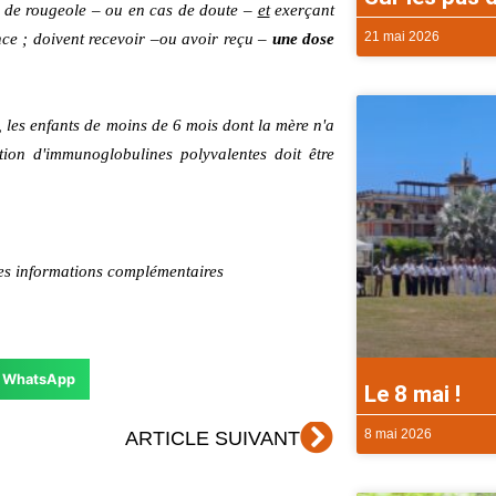
s de rougeole – ou en cas de doute –
et
exerçant
21 mai 2026
nce ; doivent recevoir –ou avoir reçu –
une dose
 les enfants de moins de
6
mois dont la mère n'a
tion d'immunoglobulines polyvalentes doit être
es informations complémentaires
WhatsApp
Le 8 mai !
Suivant
8 mai 2026
ARTICLE SUIVANT