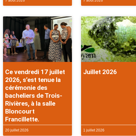
7 août 2026
7 août 2026
Ce vendredi 17 juillet
Juillet 2026
2026, s’est tenue la
cérémonie des
bacheliers de Trois-
Rivières, à la salle
Bloncourt
Francillette.
20 juillet 2026
1 juillet 2026