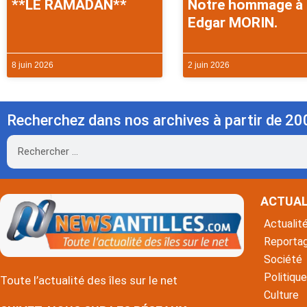
**LE RAMADAN**
Notre hommage à
Edgar MORIN.
8 juin 2026
2 juin 2026
Recherchez dans nos archives à partir de 20
Rechercher
ACTUAL
Actualit
Reporta
Société
Politique
Toute l’actualité des îles sur le net
Culture