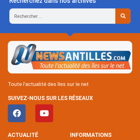
Recherchez dans nos archives
Rechercher
Toute l’actualité des îles sur le net
SUIVEZ-NOUS SUR LES RÉSEAUX
F
Y
a
o
c
u
e
t
ACTUALITÉ
INFORMATIONS