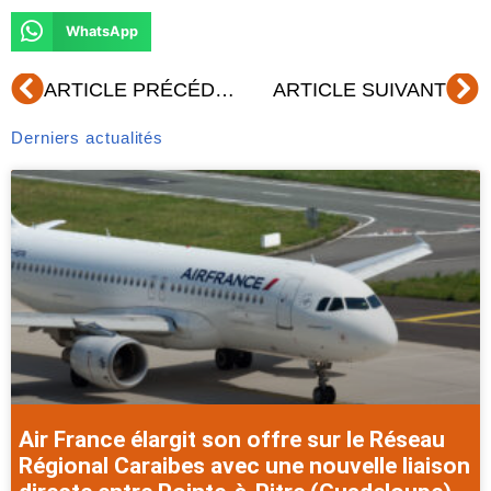
WhatsApp
Précédent
Su
ARTICLE PRÉCÉDENT
ARTICLE SUIVANT
Derniers actualités
Air France élargit son offre sur le Réseau
Régional Caraibes avec une nouvelle liaison