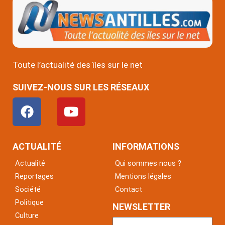
Toute l’actualité des îles sur le net
SUIVEZ-NOUS SUR LES RÉSEAUX
F
Y
a
o
c
u
e
t
ACTUALITÉ
INFORMATIONS
b
u
Actualité
Qui sommes nous ?
o
b
Reportages
Mentions légales
o
e
Société
Contact
k
Politique
NEWSLETTER
Culture