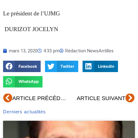
Le président de l’UJMG
DURIZOT JOCELYN
mars 13, 2020
4:33 pm
Rédaction NewsAntilles
Facebook
Twitter
LinkedIn
WhatsApp
Précédent
Su
ARTICLE PRÉCÉDENT
ARTICLE SUIVANT
Derniers actualités