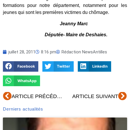
formations pour notre département, notamment pour les
jeunes qui sont les premières victimes du chômage.
Jeanny Marc
Députée- Maire de Deshaies.
juillet 28, 2011
8:16 pm
Rédaction NewsAntilles
Facebook
Twitter
LinkedIn
WhatsApp
Précédent
Su
ARTICLE PRÉCÉDENT
ARTICLE SUIVANT
Derniers actualités