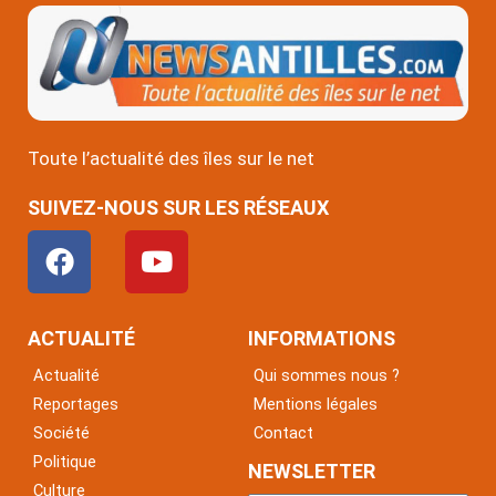
Toute l’actualité des îles sur le net
SUIVEZ-NOUS SUR LES RÉSEAUX
F
Y
a
o
c
u
e
t
ACTUALITÉ
INFORMATIONS
b
u
Actualité
Qui sommes nous ?
o
b
Reportages
Mentions légales
o
e
Société
Contact
k
Politique
NEWSLETTER
Culture