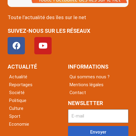
Toute l’actualité des îles sur le net
SUIVEZ-NOUS SUR LES RÉSEAUX
F
Y
a
o
c
u
e
t
ACTUALITÉ
INFORMATIONS
b
u
Actualité
Qui sommes nous ?
o
b
Reportages
Mentions légales
o
e
Société
Contact
k
Politique
NEWSLETTER
Culture
Sport
Economie
Envoyer