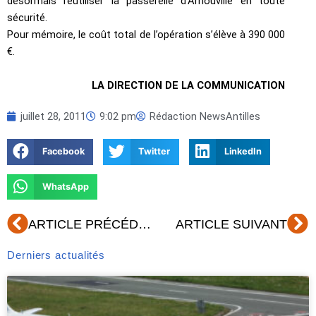
désormais réutiliser la passerelle d’Arnouville en toute
sécurité.
Pour mémoire, le coût total de l’opération s’élève à 390 000
€.
LA DIRECTION DE LA COMMUNICATION
juillet 28, 2011
9:02 pm
Rédaction NewsAntilles
Facebook
Twitter
LinkedIn
WhatsApp
Précédent
Su
ARTICLE PRÉCÉDENT
ARTICLE SUIVANT
Derniers actualités