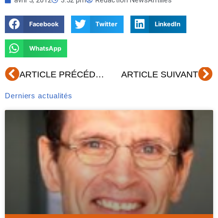
Facebook
Twitter
LinkedIn
WhatsApp
Précédent
Su
ARTICLE PRÉCÉDENT
ARTICLE SUIVANT
Derniers actualités