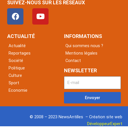
SUIVEZ-NOUS SUR LES RÉSEAUX
F
Y
a
o
c
u
e
t
ACTUALITÉ
INFORMATIONS
b
u
Actualité
Qui sommes nous ?
o
b
Reportages
Mentions légales
o
e
Société
Contact
k
Politique
NEWSLETTER
Culture
Sport
Economie
Envoyer
© 2008 – 2023 NewsAntilles – Création site web
DéveloppeurExpert