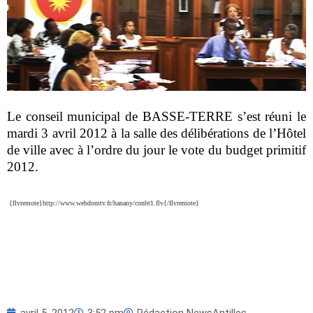
Le conseil municipal de BASSE-TERRE s’est réuni le
mardi 3 avril 2012 à la salle des délibérations de l’Hôtel
de ville avec à l’ordre du jour le vote du budget primitif
2012.
{flvremote}http://www.webdomtv.fr/hanany/conbt1.flv{/flvremote}
avril 5, 2012
3:52 pm
Rédaction NewsAntilles