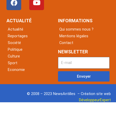
a
o
c
u
e
t
ACTUALITÉ
INFORMATIONS
b
u
Actualité
Qui sommes nous ?
o
b
Reportages
Mentions légales
o
e
Société
Contact
k
Politique
NEWSLETTER
Culture
Sport
Economie
Envoyer
© 2008 – 2023 NewsAntilles – Création site web
DéveloppeurExpert