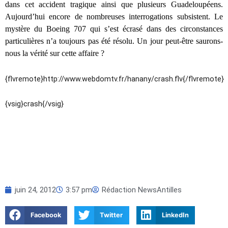
dans cet accident tragique ainsi que plusieurs Guadeloupéens.
Aujourd’hui encore de nombreuses interrogations subsistent. Le
mystère du Boeing 707 qui s’est écrasé dans des circonstances
particulières n’a toujours pas été résolu. Un jour peut-être saurons-
nous la vérité sur cette affaire ?
{flvremote}http://www.webdomtv.fr/hanany/crash.flv{/flvremote}
{vsig}crash{/vsig}
juin 24, 2012
3:57 pm
Rédaction NewsAntilles
Facebook
Twitter
LinkedIn