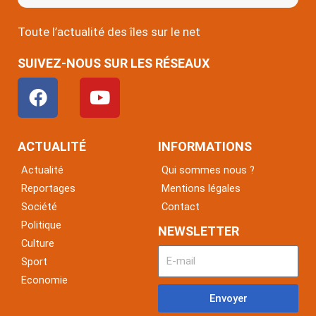
Toute l’actualité des îles sur le net
SUIVEZ-NOUS SUR LES RÉSEAUX
F
Y
a
o
c
u
e
t
ACTUALITÉ
INFORMATIONS
b
u
Actualité
Qui sommes nous ?
o
b
Reportages
Mentions légales
o
e
Société
Contact
k
Politique
NEWSLETTER
Culture
Sport
Economie
Envoyer