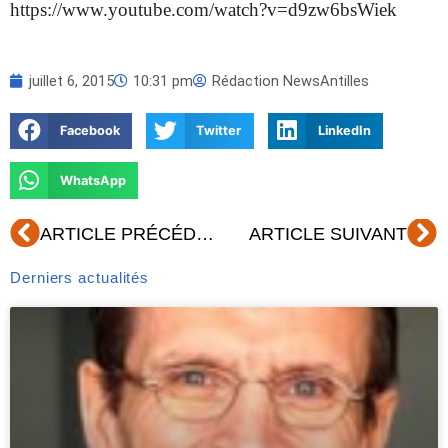
https://www.youtube.com/watch?v=d9zw6bsWiek
juillet 6, 2015
10:31 pm
Rédaction NewsAntilles
Facebook
Twitter
LinkedIn
WhatsApp
Précédent
Su
ARTICLE PRÉCÉDENT
ARTICLE SUIVANT
Derniers actualités