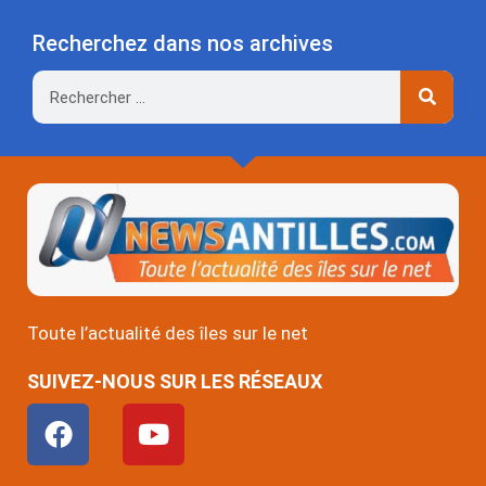
Recherchez dans nos archives
Rechercher
Toute l’actualité des îles sur le net
SUIVEZ-NOUS SUR LES RÉSEAUX
F
Y
a
o
c
u