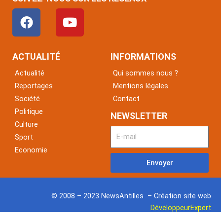
F
Y
a
o
c
u
e
t
ACTUALITÉ
INFORMATIONS
b
u
Actualité
Qui sommes nous ?
o
b
Reportages
Mentions légales
o
e
Société
Contact
k
Politique
NEWSLETTER
Culture
Sport
Economie
Envoyer
© 2008 – 2023 NewsAntilles – Création site web
DéveloppeurExpert