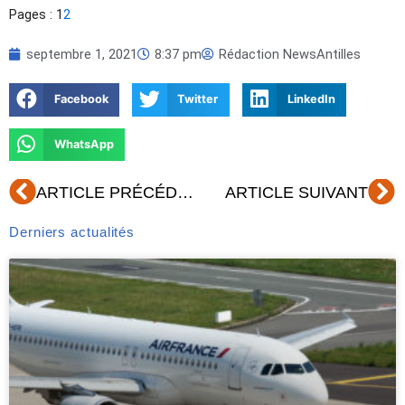
Pages :
1
2
septembre 1, 2021
8:37 pm
Rédaction NewsAntilles
Facebook
Twitter
LinkedIn
WhatsApp
Précédent
Su
ARTICLE PRÉCÉDENT
ARTICLE SUIVANT
Derniers actualités