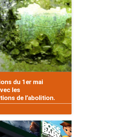
ions du 1er mai
vec les
ons de l’abolition.