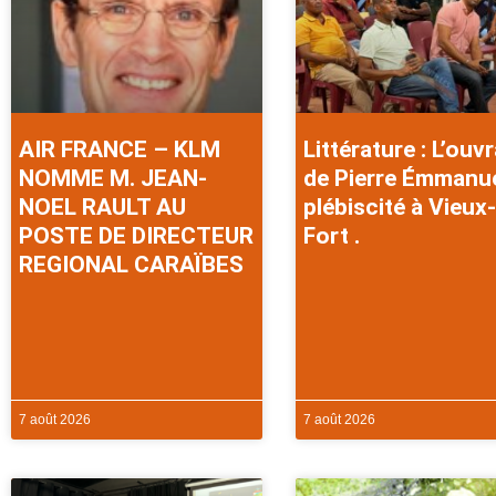
AIR FRANCE – KLM
Littérature : L’ouv
NOMME M. JEAN-
de Pierre Émmanu
NOEL RAULT AU
plébiscité à Vieux-
POSTE DE DIRECTEUR
Fort .
REGIONAL CARAÏBES
7 août 2026
7 août 2026