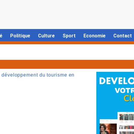
é
Politique
Culture
Sport
Economie
Contact
 le développement du tourisme en