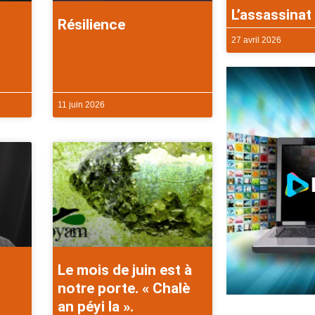
L’assassinat 
Résilience
27 avril 2026
11 juin 2026
Le mois de juin est à
notre porte. « Chalè
an péyi la ».