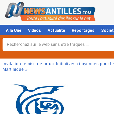
Aller
au
contenu
A la Une
Vidéos
Actualité
Reportages
Sociét
Rechercher
Invitation remise de prix « Initiatives citoyennes pour
Martinique »