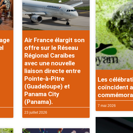
rage
Air France élargit son
el
offre sur le Réseau
Régional Caraibes
avec une nouvelle
liaison directe entre
Pointe-à-Pitre
Les célébrat
(Guadeloupe) et
coïncident a
Panama City
commémorati
(Panama).
7 mai 2026
23 juillet 2026