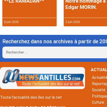
**LE RAMADAN**
Notre hommage à
Edgar MORIN.
8 juin 2026
2 juin 2026
Recherchez dans nos archives à partir de 20
Rechercher
ACTUAL
Actualit
Reporta
Société
Politique
Toute l’actualité des îles sur le net
Culture