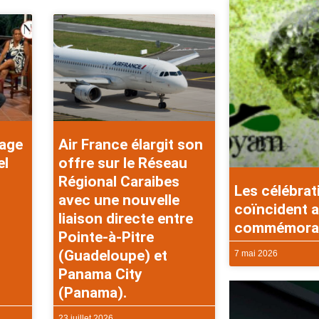
rage
Air France élargit son
el
offre sur le Réseau
Régional Caraibes
Les célébrat
avec une nouvelle
coïncident a
liaison directe entre
commémorati
Pointe-à-Pitre
(Guadeloupe) et
7 mai 2026
Panama City
(Panama).
23 juillet 2026