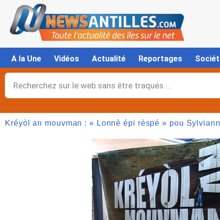
Aller
au
contenu
A la Une
Vidéos
Actualité
Reportages
Sociét
Rechercher
Kréyòl an mouvman : « Lonnè épi rèspé » pou Sylvia