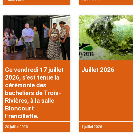
Ce vendredi 17 juillet
Juillet 2026
2026, s’est tenue la
cérémonie des
bacheliers de Trois-
Rivières, à la salle
Bloncourt
Francillette.
20 juillet 2026
1 juillet 2026