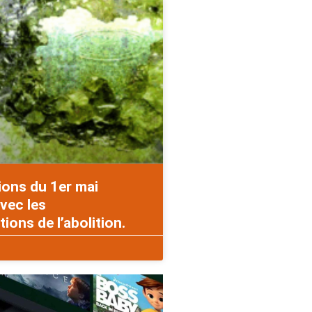
ions du 1er mai
vec les
ons de l’abolition.