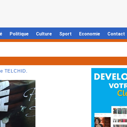
é
Politique
Culture
Sport
Economie
Contact
nne TELCHID.