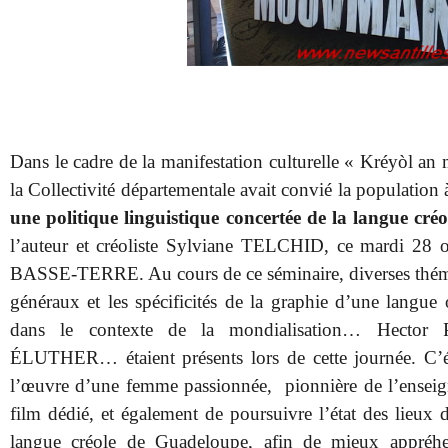
Dans le cadre de la manifestation culturelle « Kréyòl 
la Collectivité départementale avait convié la populatio
une politique linguistique concertée de la langue cr
l’auteur et créoliste Sylviane TELCHID, ce mardi 28 o
BASSE-TERRE. Au cours de ce séminaire, diverses thémat
généraux et les spécificités de la graphie d’une langue o
dans le contexte de la mondialisation… Hect
ÉLUTHER… étaient présents lors de cette journée. C’ét
l’œuvre d’une femme passionnée, pionnière de l’enseign
film dédié, et également de poursuivre l’état des lieux 
langue créole de Guadeloupe, afin de mieux appréhen