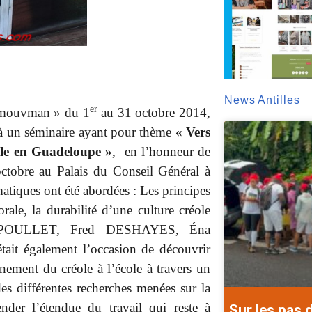
News Antilles
er
an mouvman » du 1
au 31 octobre 2014,
n à un séminaire ayant pour thème
« Vers
éole en Guadeloupe »
, en l’honneur de
ctobre au Palais du Conseil Général à
iques ont été abordées : Les principes
rale, la durabilité d’une culture créole
or POULLET, Fred DESHAYES, Éna
ait également l’occasion de découvrir
ement du créole à l’école à travers un
des différentes recherches menées sur la
der l’étendue du travail qui reste à
Sur les pas 