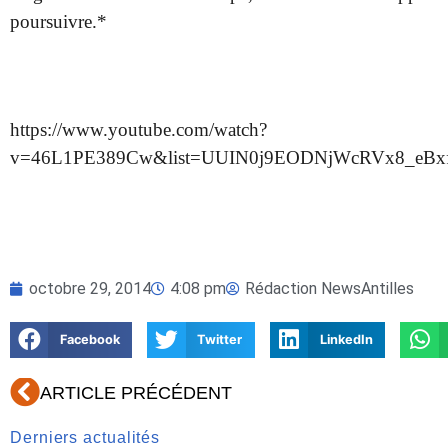
poursuivre.*
https://www.youtube.com/watch?
v=46L1PE389Cw&list=UUIN0j9EODNjWcRVx8_eBxf
octobre 29, 2014
4:08 pm
Rédaction NewsAntilles
Facebook
Twitter
LinkedIn
Précédent
ARTICLE PRÉCÉDENT
Derniers actualités