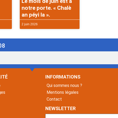
Le mois de juin est à
notre porte. « Chalè
an péyi la ».
2 juin 2026
08
ITÉ
INFORMATIONS
é
Qui sommes nous ?
ges
Mentions légales
Contact
NEWSLETTER