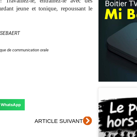
ravaillez-le, entrainez-le avec des
ardant jeune et tonique, repoussant le
YSEBAERT
ique de communication orale
WhatsApp
Suivant
ARTICLE SUIVANT