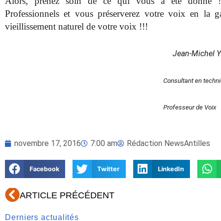
Alors, prenez soin de ce qui vous a été donné !! T
Professionnels et vous préserverez votre voix en la g
vieillissement naturel de votre voix !!!
Jean-Michel 
Consultant en techn
Professeur de Voix
novembre 17, 2016
7:00 am
Rédaction NewsAntilles
Facebook
Twitter
LinkedIn
Précédent
ARTICLE PRÉCÉDENT
Derniers actualités