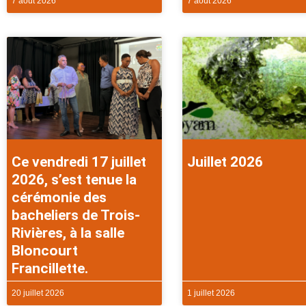
7 août 2026
7 août 2026
Ce vendredi 17 juillet
Juillet 2026
2026, s’est tenue la
cérémonie des
bacheliers de Trois-
Rivières, à la salle
Bloncourt
Francillette.
20 juillet 2026
1 juillet 2026