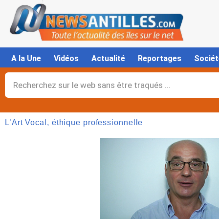
Aller
au
contenu
A la Une
Vidéos
Actualité
Reportages
Sociét
Rechercher
L’Art Vocal, éthique professionnelle