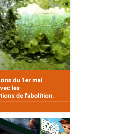
ions du 1er mai
vec les
ons de l’abolition.