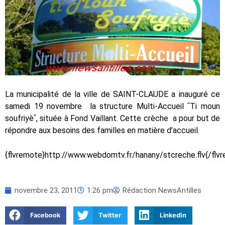
La municipalité de la ville de SAINT-CLAUDE a inauguré ce
samedi 19 novembre
la structure Multi-Accueil ʺTi moun
soufriyèʺ, située à Fond Vaillant. Cette crèche
a pour but de
répondre aux besoins des familles en matière d’accueil.
{flvremote}http://www.webdomtv.fr/hanany/stcreche.flv{/flv
novembre 23, 2011
1:26 pm
Rédaction NewsAntilles
Facebook
Twitter
LinkedIn