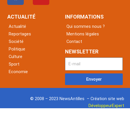
c
u
e
t
ACTUALITÉ
INFORMATIONS
b
u
Actualité
Qui sommes nous ?
o
b
Reportages
Mentions légales
o
e
Société
Contact
k
Politique
NEWSLETTER
Culture
Sport
Economie
Envoyer
© 2008 – 2023 NewsAntilles – Création site web
DéveloppeurExpert