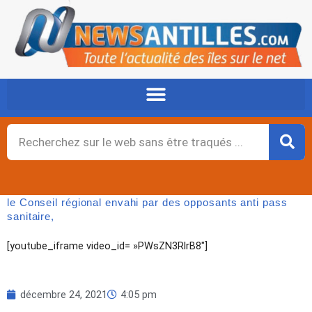
Aller
au
contenu
Rechercher
le Conseil régional envahi par des opposants anti pass
sanitaire,
[youtube_iframe video_id= »PWsZN3RlrB8″]
décembre 24, 2021
4:05 pm