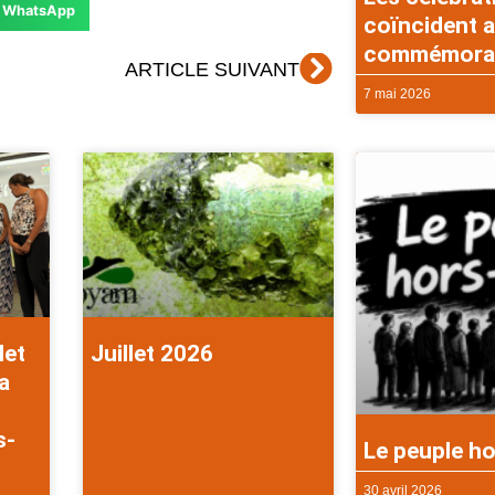
WhatsApp
coïncident a
commémorati
Suivant
ARTICLE SUIVANT
7 mai 2026
let
Juillet 2026
a
s-
Le peuple ho
30 avril 2026