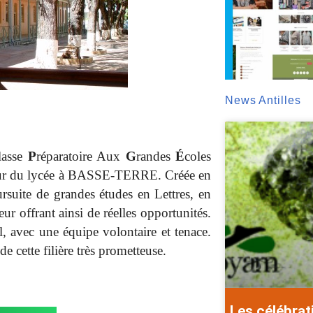
News Antilles
lasse
P
réparatoire Aux
G
randes
É
coles
eur du lycée à BASSE-TERRE. Créée en
ursuite de grandes études en Lettres, en
r offrant ainsi de réelles opportunités.
l, avec une équipe volontaire et tenace.
de cette filière très prometteuse.
Les célébrat