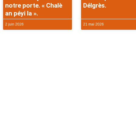
notre porte. « Chalè
Délgrès.
an péyi la ».
2 juin 2026
21 mai 2026