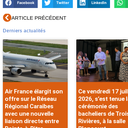
Facebook
Twitter
LinkedIn
Précédent
ARTICLE PRÉCÉDENT
Derniers actualités
Air France élargit son
Ce vendredi 17 juil
offre sur le Réseau
2026, s’est tenue l
Régional Caraibes
cérémonie des
avec une nouvelle
bacheliers de Troi
liaison directe entre
Rivières, à la salle