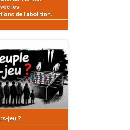
vec les
ons de l’abolition.
rs-jeu ?