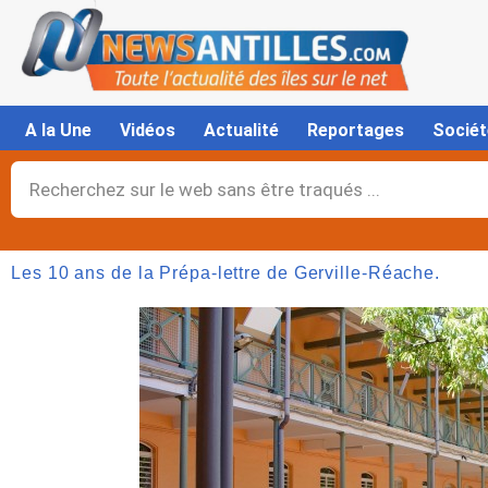
Aller
au
contenu
A la Une
Vidéos
Actualité
Reportages
Sociét
Rechercher
Les 10 ans de la Prépa-lettre de Gerville-Réache.