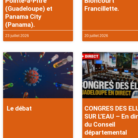
Pointe-à-Pitre
Bloncourt
(Guadeloupe) et
Francillette.
Panama City
(Panama).
23 juillet 2026
20 juillet 2026
Le débat
CONGRES DES EL
SUR L’EAU – En di
du Conseil
départemental