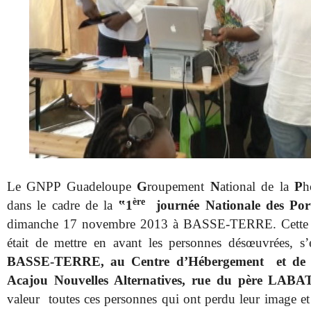
Le GNPP Guadeloupe
G
roupement
N
ational de la
P
h
ère
dans le cadre de la
‟1
journée Nationale des Por
dimanche 17 novembre 2013 à BASSE-TERRE. Cette bell
était de mettre en avant les personnes désœuvrées, s
BASSE-TERRE, au Centre d’Hébergement
et de 
Acajou Nouvelles Alternatives, rue du père LABAT
valeur
toutes ces personnes qui ont perdu leur image et