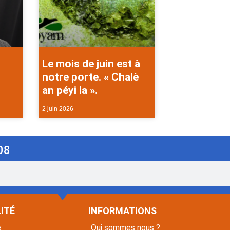
Le mois de juin est à
notre porte. « Chalè
an péyi la ».
2 juin 2026
08
ITÉ
INFORMATIONS
é
Qui sommes nous ?