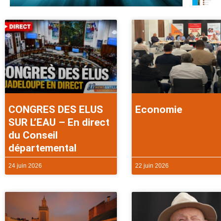
CONGRES DES ELUS
Economie
SUR L’EAU – En direct
du Conseil
départemental
24 juin 2026
22 juin 2026