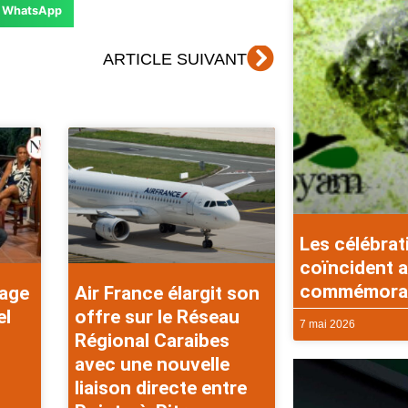
WhatsApp
Suivant
ARTICLE SUIVANT
Les célébrat
coïncident a
commémorati
rage
Air France élargit son
el
offre sur le Réseau
7 mai 2026
Régional Caraibes
avec une nouvelle
liaison directe entre