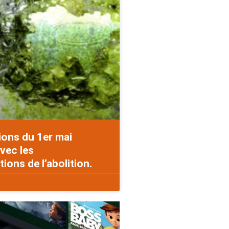
ions du 1er mai
vec les
ons de l’abolition.