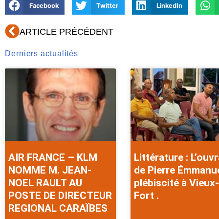
Facebook
Twitter
LinkedIn
Précédent
ARTICLE PRÉCÉDENT
Derniers actualités
AIR FRANCE – KLM
Littérature : L’ouv
NOMME M. JEAN-
de Pierre Émmanu
NOEL RAULT AU
plébiscité à Vieux-
POSTE DE DIRECTEUR
Fort .
REGIONAL CARAÏBES