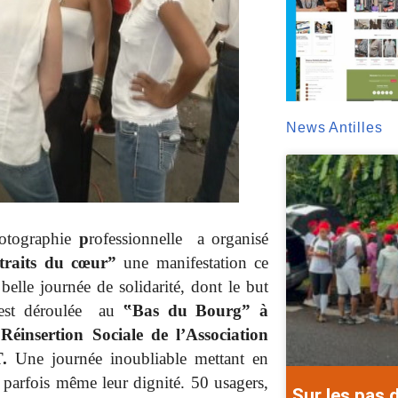
News Antilles
otographie
p
rofessionnelle
a organisé
traits du cœur”
une manifestation ce
e journée de solidarité, dont le but
’est déroulée
au
‟Bas du Bourg” à
Réinsertion Sociale de l’Association
.
Une journée inoubliable mettant en
 parfois même leur dignité. 50 usagers,
Sur les pas 