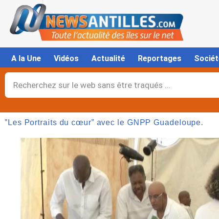
Aller
au
contenu
A la Une
Vidéos
Actualité
Reportages
Sociét
Rechercher
‟Les Portraits du cœur” avec le GNPP Guadeloupe.