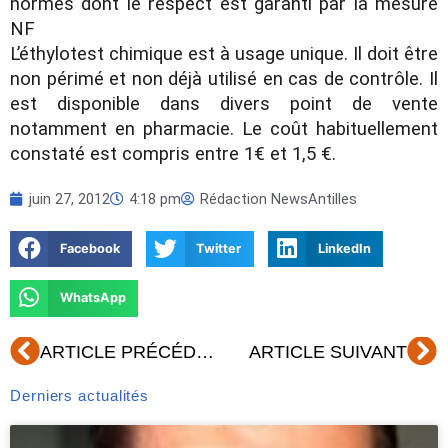
normes dont le respect est garanti par la mesure
NF
L’éthylotest chimique est à usage unique. Il doit être
non périmé et non déjà utilisé en cas de contrôle. Il
est disponible dans divers point de vente
notamment en pharmacie. Le coût habituellement
constaté est compris entre 1€ et 1,5 €.
juin 27, 2012
4:18 pm
Rédaction NewsAntilles
Facebook
Twitter
LinkedIn
WhatsApp
Précédent
Su
ARTICLE PRÉCÉDENT
ARTICLE SUIVANT
Derniers actualités