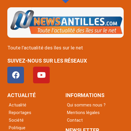
Toute l’actualité des îles sur le net
SUIVEZ-NOUS SUR LES RÉSEAUX
F
Y
a
o
c
u
e
t
ACTUALITÉ
INFORMATIONS
b
u
Actualité
Qui sommes nous ?
o
b
Reportages
Mentions légales
o
e
Société
Contact
k
Politique
NEWSLETTER