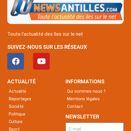
Toute l’actualité des îles sur le net
SUIVEZ-NOUS SUR LES RÉSEAUX
F
Y
a
o
c
u
e
t
ACTUALITÉ
INFORMATIONS
b
u
Actualité
Qui sommes nous ?
o
b
Reportages
Mentions légales
o
e
Société
Contact
k
Politique
NEWSLETTER
Culture
Sport