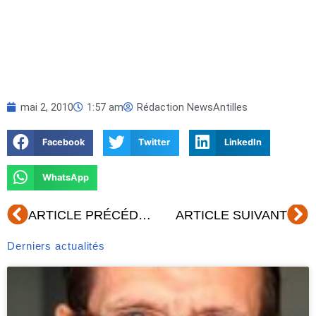
mai 2, 2010
1:57 am
Rédaction NewsAntilles
Facebook
Twitter
LinkedIn
WhatsApp
Précédent
Su
ARTICLE PRÉCÉDENT
ARTICLE SUIVANT
Derniers actualités