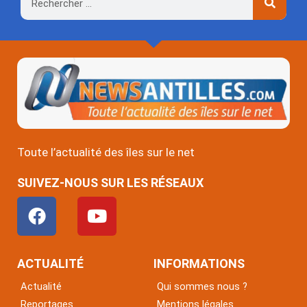
Rechercher
Toute l’actualité des îles sur le net
SUIVEZ-NOUS SUR LES RÉSEAUX
F
Y
a
o
c
u
e
t
ACTUALITÉ
INFORMATIONS
b
u
Actualité
Qui sommes nous ?
o
b
Reportages
Mentions légales