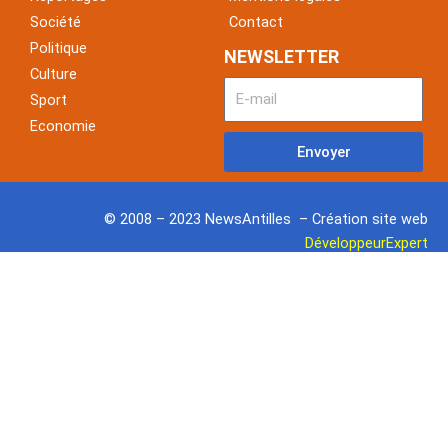
o
e
Société
Contact
k
Politique
NEWSLETTER
Culture
Sport
Economie
Envoyer
© 2008 – 2023 NewsAntilles – Création site web
DéveloppeurExpert