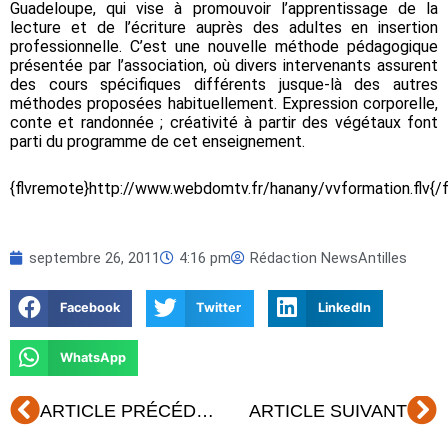
Guadeloupe, qui vise à promouvoir l’apprentissage de la
lecture et de l’écriture auprès des adultes en insertion
professionnelle. C’est une nouvelle méthode pédagogique
présentée par l’association, où divers intervenants assurent
des cours spécifiques différents jusque-là des autres
méthodes proposées habituellement. Expression corporelle,
conte et randonnée ; créativité à partir des végétaux font
parti du programme de cet enseignement.
{flvremote}http://www.webdomtv.fr/hanany/vvformation.flv{/
septembre 26, 2011
4:16 pm
Rédaction NewsAntilles
Facebook
Twitter
LinkedIn
WhatsApp
Précédent
Su
ARTICLE PRÉCÉDENT
ARTICLE SUIVANT